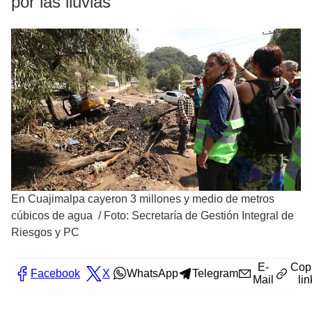
por las lluvias
En Cuajimalpa cayeron 3 millones y medio de metros
cúbicos de agua
/
Foto: Secretaría de Gestión Integral de
Riesgos y PC
E-
Cop
Facebook
X
WhatsApp
Telegram
Mail
lin