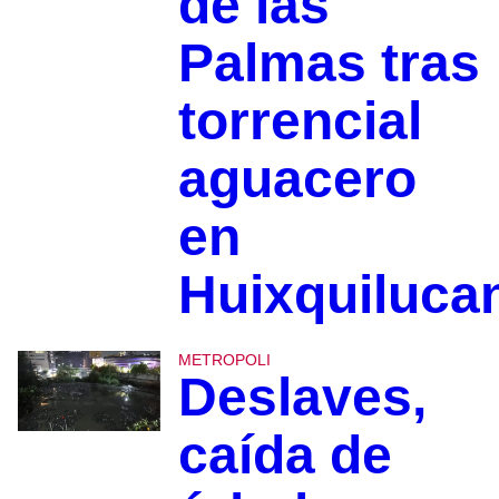
de las
Palmas tras
torrencial
aguacero
en
Huixquiluca
METROPOLI
Deslaves,
caída de