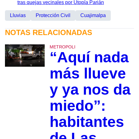
tras quejas vecinales por Utopía Parián
Lluvias
Protección Civil
Cuajimalpa
NOTAS RELACIONADAS
METROPOLI
“Aquí nada
más llueve
y ya nos da
miedo”:
habitantes
de Las