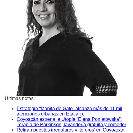
Últimas notas:
Estrategia “Manita de Gato” alcanza más de 11 mil
atenciones urbanas en Iztacalco
Coyoacán estrena la Utopía “Elena Poniatowska”:
Terapia de Párkinson, lavandería gratuita y comedor
Retiran puestos irregulares y ‘toreros’ en Coyoacán