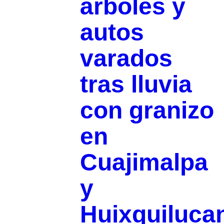
árboles y
autos
varados
tras lluvia
con granizo
en
Cuajimalpa
y
Huixquiluca