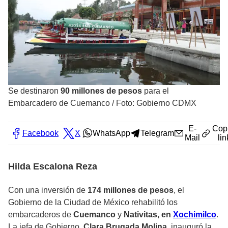
Se destinaron
90 millones de pesos
para el
Embarcadero de Cuemanco
/
Foto: Gobierno CDMX
E-
Cop
Facebook
X
WhatsApp
Telegram
Mail
lin
Hilda Escalona Reza
Con una inversión de
174 millones de pesos
, el
Gobierno de la Ciudad de México rehabilitó los
embarcaderos de
Cuemanco
y
Nativitas, en
Xochimilco
.
La jefa de Gobierno,
Clara Brugada Molina
, inauguró la