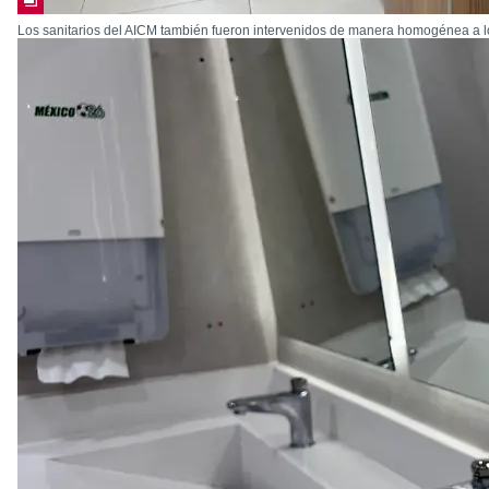
Los sanitarios del AICM también fueron intervenidos de manera homogénea a l