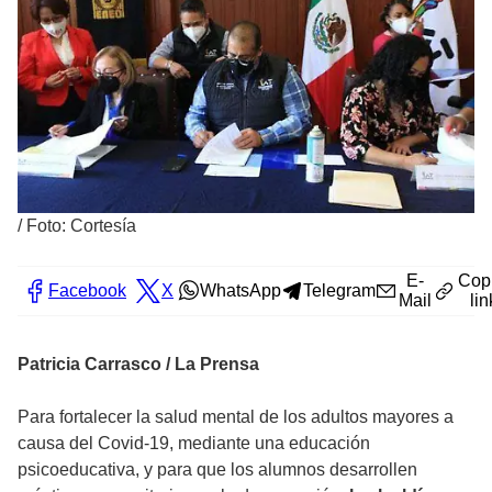
/
Foto: Cortesía
E-
Cop
Facebook
X
WhatsApp
Telegram
Mail
lin
Patricia Carrasco / La Prensa
Para fortalecer la salud mental de los adultos mayores a
causa del Covid-19, mediante una educación
psicoeducativa, y para que los alumnos desarrollen