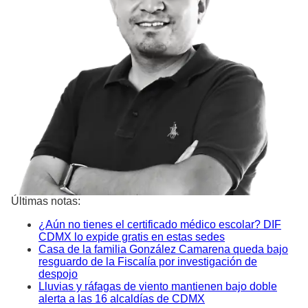
Últimas notas:
¿Aún no tienes el certificado médico escolar? DIF
CDMX lo expide gratis en estas sedes
Casa de la familia González Camarena queda bajo
resguardo de la Fiscalía por investigación de
despojo
Lluvias y ráfagas de viento mantienen bajo doble
alerta a las 16 alcaldías de CDMX