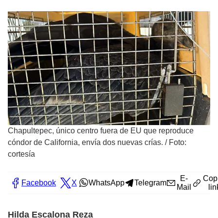
Chapultepec, único centro fuera de EU que reproduce
cóndor de California, envía dos nuevas crías.
/
Foto:
cortesía
E-
Cop
Facebook
X
WhatsApp
Telegram
Mail
lin
Hilda Escalona Reza