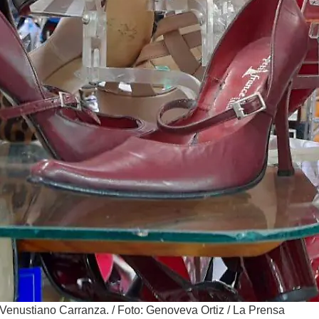
 Venustiano Carranza.
/
Foto: Genoveva Ortiz / La Prensa