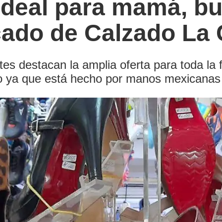
 ideal para mamá, b
cado de Calzado La 
es destacan la amplia oferta para toda la
zado ya que está hecho por manos mexicanas