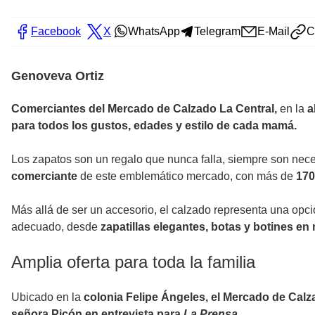
Facebook
X
WhatsApp
Telegram
E-Mail
C
Genoveva Ortiz
Comerciantes del Mercado de Calzado La Central,
en la
a
para todos los gustos, edades y estilo de cada mamá.
Los zapatos son un regalo que nunca falla, siempre son neces
comerciante
de este emblemático mercado, con más de
170
Más allá de ser un accesorio, el calzado representa una opci
adecuado, desde
zapatillas elegantes, botas y botines e
Amplia oferta para toda la familia
Ubicado en la
colonia Felipe Ángeles, el Mercado de Cal
señora Picón en entrevista para
La Prensa.