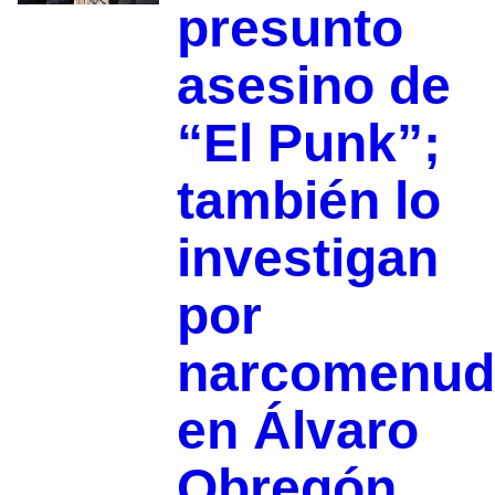
presunto
asesino de
“El Punk”;
también lo
investigan
por
narcomenud
en Álvaro
Obregón