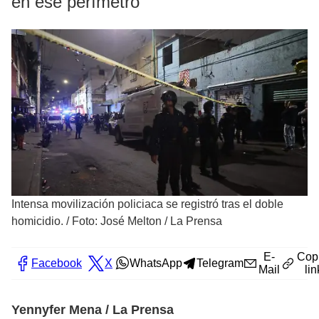
en ese perímetro
Intensa movilización policiaca se registró tras el doble
homicidio.
/
Foto: José Melton / La Prensa
E-
Cop
Facebook
X
WhatsApp
Telegram
Mail
lin
Yennyfer Mena / La Prensa