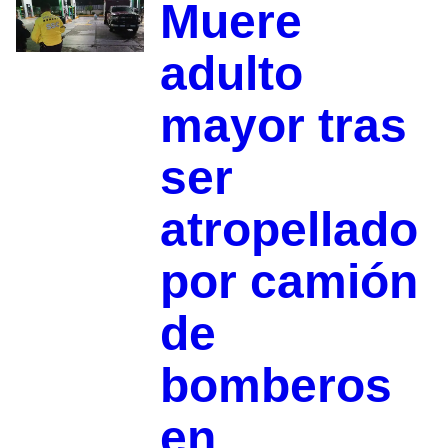
Muere
adulto
mayor tras
ser
atropellado
por camión
de
bomberos
en