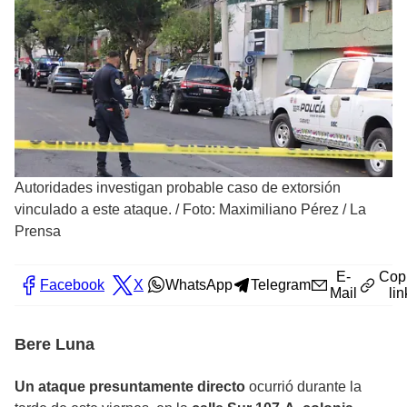
Autoridades investigan probable caso de extorsión
vinculado a este ataque.
/
Foto: Maximiliano Pérez / La
Prensa
E-
Cop
Facebook
X
WhatsApp
Telegram
Mail
lin
Bere Luna
Un ataque presuntamente directo
ocurrió durante la