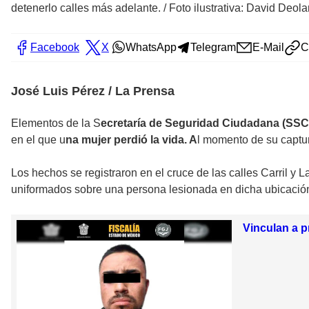
detenerlo calles más adelante.
/
Foto ilustrativa: David Deol
Facebook
X
WhatsApp
Telegram
E-Mail
C
José Luis Pérez / La Prensa
Elementos de la S
ecretaría de Seguridad Ciudadana (SSC
en el que u
na mujer perdió la vida. A
l momento de su captu
Los hechos se registraron en el cruce de las calles Carril y
uniformados sobre una persona lesionada en dicha ubicación, 
Vinculan a 