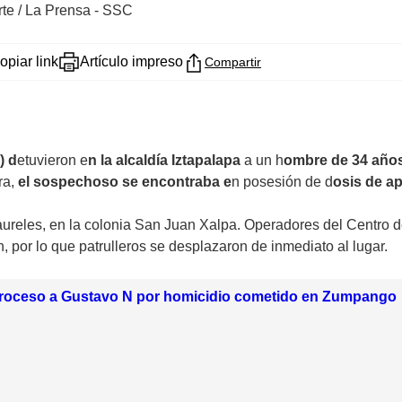
arte / La Prensa - SSC
opiar link
Artículo impreso
Compartir
) d
etuvieron e
n la alcaldía Iztapalapa
a un h
ombre de 34 año
ra,
el sospechoso se encontraba e
n posesión de d
osis de a
 Laureles, en la colonia San Juan Xalpa. Operadores del Centro 
por lo que patrulleros se desplazaron de inmediato al lugar.
proceso a Gustavo N por homicidio cometido en Zumpango