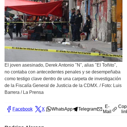
El joven asesinado, Derek Antonio "N", alias "El Toñito",
no contaba con antecedentes penales y se desempeñaba
como testigo clave dentro de una carpeta de investigación
de la Fiscalía General de Justicia de la CDMX.
/
Foto: Luis
Barrera / La Prensa
E-
Cop
Facebook
X
WhatsApp
Telegram
Mail
lin