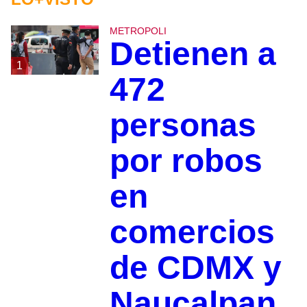
METROPOLI
Detienen a
1
472
personas
por robos
en
comercios
de CDMX y
Naucalpan