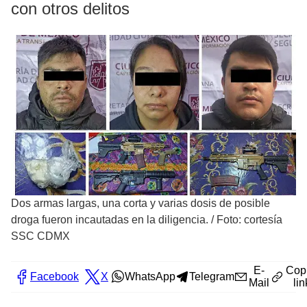
con otros delitos
Dos armas largas, una corta y varias dosis de posible
droga fueron incautadas en la diligencia.
/
Foto: cortesía
SSC CDMX
E-
Cop
Facebook
X
WhatsApp
Telegram
Mail
lin