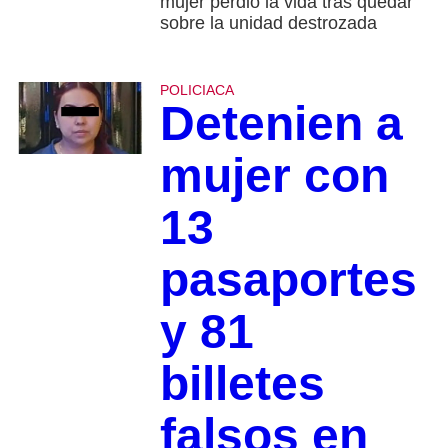
mujer perdió la vida tras quedar
sobre la unidad destrozada
POLICIACA
Detenien a
mujer con
13
pasaportes
y 81
billetes
falsos en