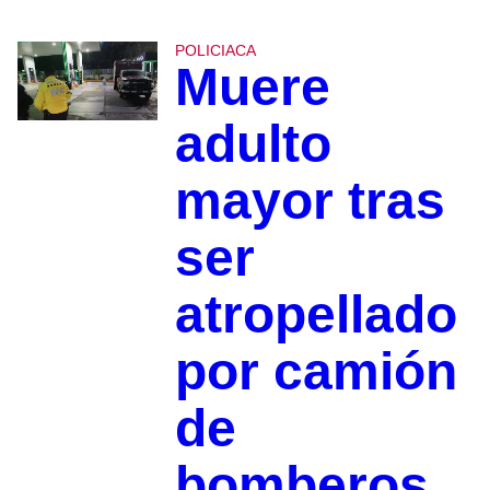
POLICIACA
Muere
adulto
mayor tras
ser
atropellado
por camión
de
bomberos