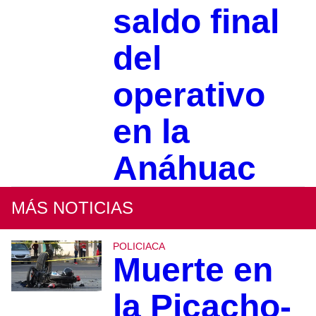
saldo final
del
operativo
en la
Anáhuac
MÁS NOTICIAS
POLICIACA
Muerte en
la Picacho-