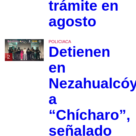
trámite en
agosto
POLICIACA
Detienen
2
en
Nezahualcóy
a
“Chícharo”,
señalado