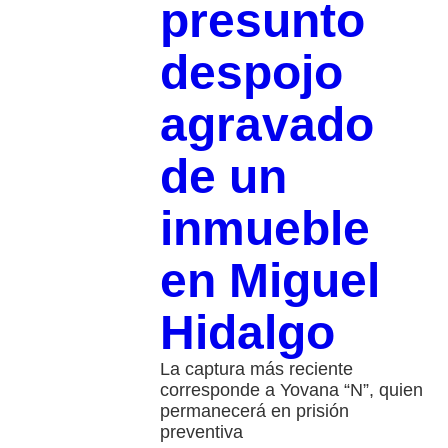
presunto
despojo
agravado
de un
inmueble
en Miguel
Hidalgo
La captura más reciente
corresponde a Yovana “N”, quien
permanecerá en prisión
preventiva