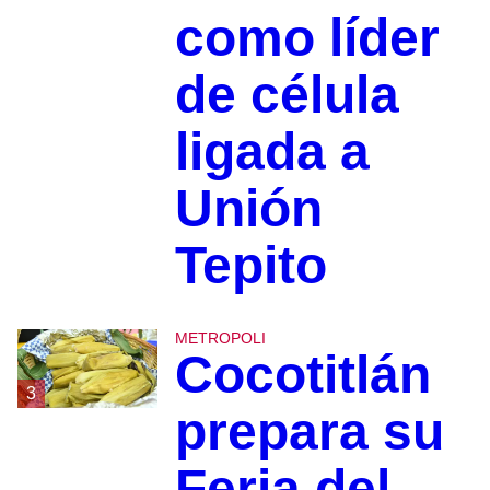
como líder
de célula
ligada a
Unión
Tepito
METROPOLI
Cocotitlán
3
prepara su
Feria del