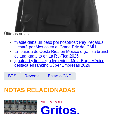
Últimas notas:
“Nadie daba un peso por nosotros”; Rey Pegasus
luchará por México en el Grand Prix del CMLL
Embajada de Costa Rica en México organiza brunch
cultural gratuito en La Ru-Tica 2026
Igualdad y liderazgo femenino: Mota-Engil México
destaca en ranking Súper Empresas 2026
BTS
Reventa
Estadio GNP
NOTAS RELACIONADAS
METROPOLI
Gritos,