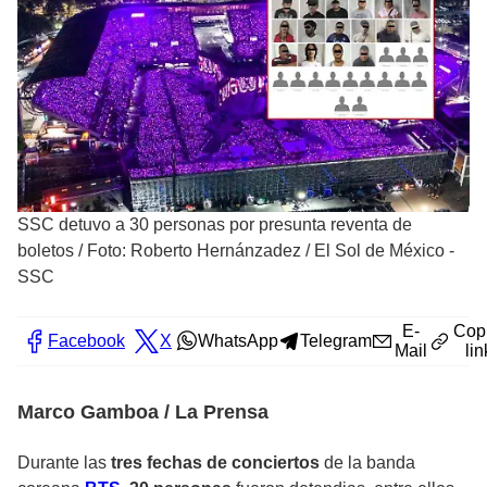
SSC detuvo a 30 personas por presunta reventa de
boletos
/
Foto: Roberto Hernánzadez / El Sol de México -
SSC
E-
Cop
Facebook
X
WhatsApp
Telegram
Mail
lin
Marco Gamboa / La Prensa
Durante las
tres fechas de conciertos
de la banda