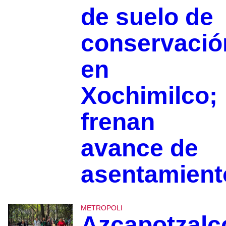
de suelo de
conservació
en
Xochimilco;
frenan
avance de
asentamient
METROPOLI
Azcapotzalc