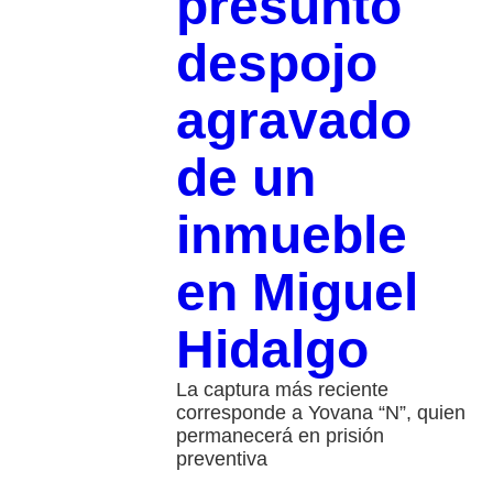
presunto
despojo
agravado
de un
inmueble
en Miguel
Hidalgo
La captura más reciente
corresponde a Yovana “N”, quien
permanecerá en prisión
preventiva