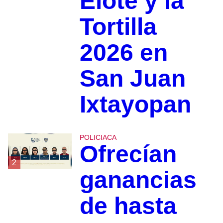
Elote y la
Tortilla
2026 en
San Juan
Ixtayopan
POLICIACA
Ofrecían
2
ganancias
de hasta