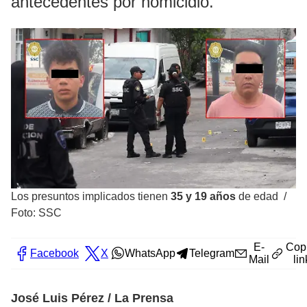
antecedentes por homicidio.
Los presuntos implicados tienen
35 y 19 años
de edad
/
Foto: SSC
E-
Cop
Facebook
X
WhatsApp
Telegram
Mail
lin
José Luis Pérez / La Prensa