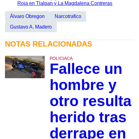
Roja en Tlalpan y La Magdalena Contreras
Álvaro Obregon
Narcotrafico
Gustavo A. Madero
NOTAS RELACIONADAS
POLICIACA
Fallece un
hombre y
otro resulta
herido tras
derrape en