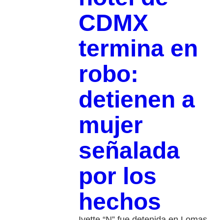
CDMX
termina en
robo:
detienen a
mujer
señalada
por los
hechos
Ivette “N” fue detenida en Lomas