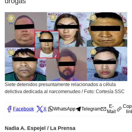
drogas
Siete detenidos presuntamente relacionados a célula
delictiva dedicada al narcomenudeo
/
Foto: Cortesía SSC
E-
Cop
Facebook
X
WhatsApp
Telegram
Mail
lin
Nadia A. Espejel / La Prensa