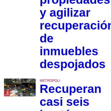
y agilizar
recuperació
de
inmuebles
despojados
METROPOLI
Recuperan
3
casi seis