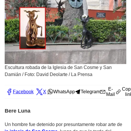
Escultura robada de la Iglesia de San Cosme y San
Damián
/
Foto: David Deolarte / La Prensa
E-
Cop
Facebook
X
WhatsApp
Telegram
Mail
lin
Bere Luna
Un hombre fue detenido por presuntamente robar arte de