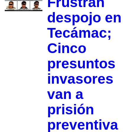
Frustran
despojo en
Tecámac;
Cinco
presuntos
invasores
van a
prisión
preventiva