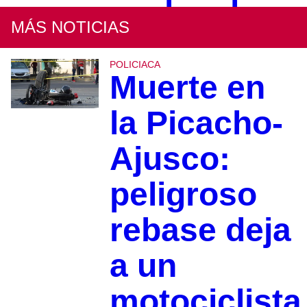
MÁS NOTICIAS
POLICIACA
Muerte en
la Picacho-
Ajusco:
peligroso
rebase deja
a un
motociclista