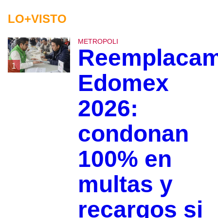
LO+VISTO
METROPOLI
Reemplacam
1
Edomex
2026:
condonan
100% en
multas y
recargos si