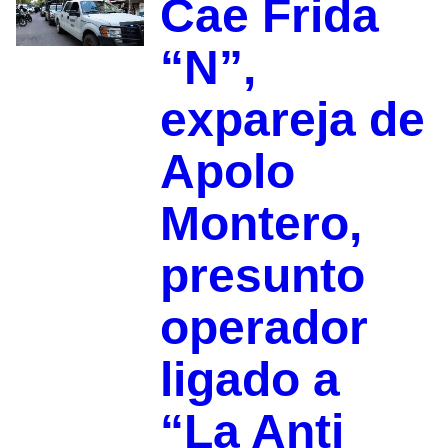
Cae Frida
“N”,
expareja de
Apolo
Montero,
presunto
operador
ligado a
“La Anti