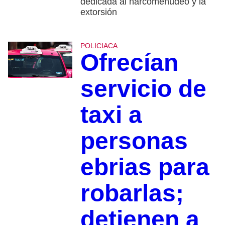
dedicada al narcomenudeo y la
extorsión
POLICIACA
Ofrecían
servicio de
taxi a
personas
ebrias para
robarlas;
detienen a