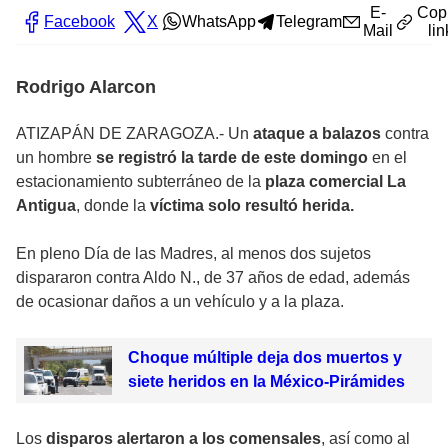
E-
Cop
Facebook
X
WhatsApp
Telegram
Mail
lin
Rodrigo Alarcon
ATIZAPÁN DE ZARAGOZA.- Un
ataque a balazos
contra
un hombre
se registró la tarde de este domingo
en el
estacionamiento subterráneo de la
plaza comercial La
Antigua
, donde la
víctima solo resultó herida.
En pleno Día de las Madres, al menos dos sujetos
dispararon contra Aldo N., de 37 años de edad, además
de ocasionar daños a un vehículo y a la plaza.
Choque múltiple deja dos muertos y
siete heridos en la México-Pirámides
Los
disparos alertaron a los comensales
, así como al