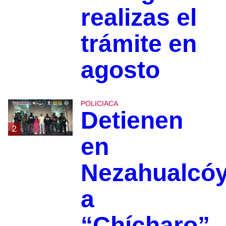
realizas el
trámite en
agosto
POLICIACA
Detienen
2
en
Nezahualcóy
a
“Chícharo”,