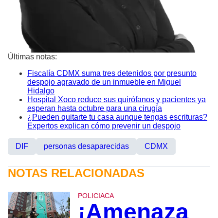
Últimas notas:
Fiscalía CDMX suma tres detenidos por presunto
despojo agravado de un inmueble en Miguel
Hidalgo
Hospital Xoco reduce sus quirófanos y pacientes ya
esperan hasta octubre para una cirugía
¿Pueden quitarte tu casa aunque tengas escrituras?
Expertos explican cómo prevenir un despojo
DIF
personas desaparecidas
CDMX
NOTAS RELACIONADAS
POLICIACA
¡Amenaza