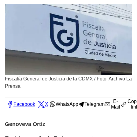
Fiscalía General de Justicia de la CDMX
/
Foto: Archivo La
Prensa
E-
Cop
Facebook
X
WhatsApp
Telegram
Mail
lin
Genoveva Ortiz