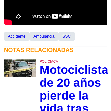
Accidente
Ambulancia
SSC
NOTAS RELACIONADAS
POLICIACA
Motociclista
de 20 años
pierde la
vida tras