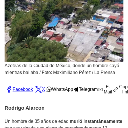
Azoteas de la Ciudad de México, donde un hombre cayó
mientras bailaba
/
Foto: Maximiliano Pérez / La Prensa
E-
Cop
Facebook
X
WhatsApp
Telegram
Mail
lin
Rodrigo Alarcon
Un hombre de 35 años de edad
murió instantáneamente