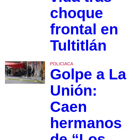
choque
frontal en
Tultitlán
POLICIACA
Golpe a La
Unión:
Caen
hermanos
de “Los