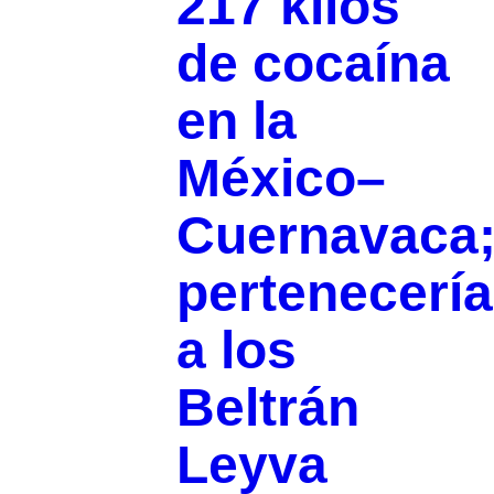
217 kilos
de cocaína
en la
México–
Cuernavaca
pertenecería
a los
Beltrán
Leyva