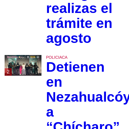
realizas el
trámite en
agosto
POLICIACA
Detienen
2
en
Nezahualcóy
a
“Chícharo”,