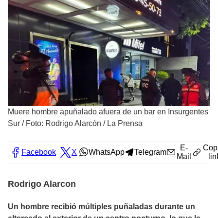
Muere hombre apuñalado afuera de un bar en Insurgentes
Sur
/
Foto: Rodrigo Alarcón / La Prensa
E-
Cop
Facebook
X
WhatsApp
Telegram
Mail
lin
Rodrigo Alarcon
Un hombre recibió múltiples puñaladas durante un