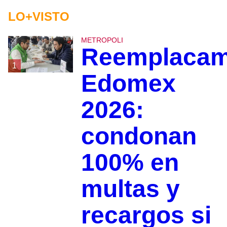
LO+VISTO
METROPOLI
Reemplacam
1
Edomex
2026:
condonan
100% en
multas y
recargos si