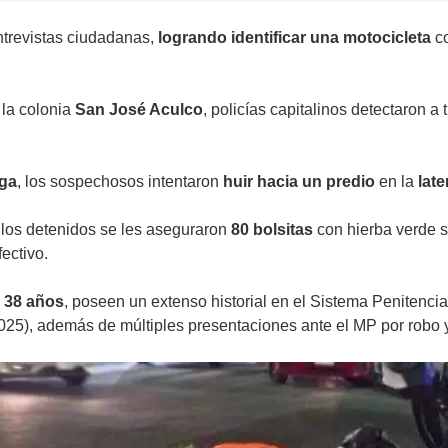
ntrevistas ciudadanas,
logrando identificar una motocicleta
c
 la colonia
San José Aculco
, policías capitalinos detectaron a
oga
, los sospechosos intentaron
huir hacia un predio
en la
lat
 los detenidos se les aseguraron
80 bolsitas
con hierba verde s
ectivo.
y 38 años
, poseen un extenso historial en el Sistema Penitenci
 2025), además de múltiples presentaciones ante el MP por robo 