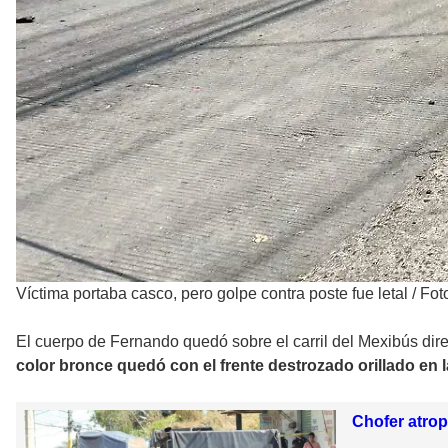
Víctima portaba casco, pero golpe contra poste fue letal
/
Fot
El cuerpo de Fernando quedó sobre el carril del Mexibús dir
color bronce quedó con el frente destrozado orillado en l
Chofer atrop