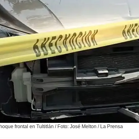
oque frontal en Tultitlán
/
Foto: José Melton / La Prensa