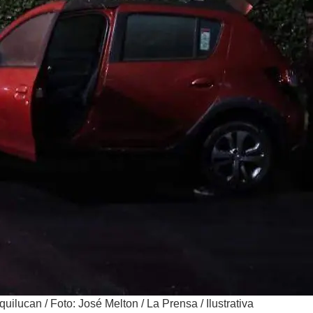
xquilucan
/
Foto: José Melton / La Prensa / Ilustrativa