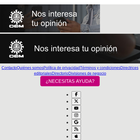
Contacto
Quiénes somos
Política de privacidad
Términos y condiciones
Directrices
editoriales
Directorio
Divisiones de negocio
¿NECESITAS AYUDA?