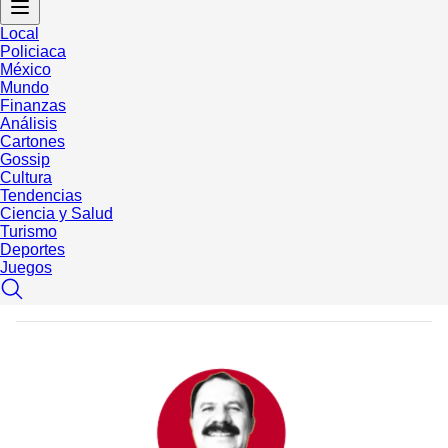
Local
Policiaca
México
Mundo
Finanzas
Análisis
Cartones
Gossip
Cultura
Tendencias
Ciencia y Salud
Turismo
Deportes
Juegos