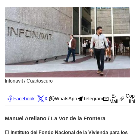
Infonavit
/
Cuartoscuro
E-
Cop
Facebook
X
WhatsApp
Telegram
Mail
lin
Manuel Arellano / La Voz de la Frontera
El
Instituto del Fondo Nacional de la Vivienda para los