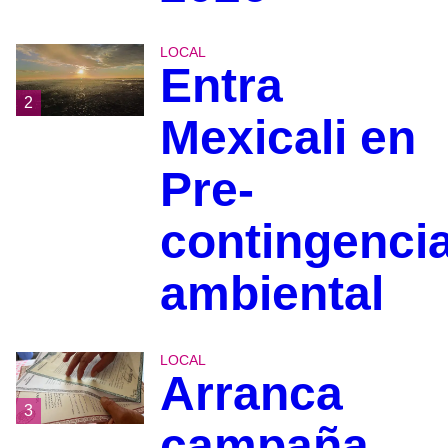
LOCAL
Entra
2
Mexicali en
Pre-
contingenci
ambiental
LOCAL
Arranca
3
campaña