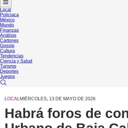
Local
Policiaca
México
Mundo
Finanzas
Análisis
Cartones
Gossip
Cultura
Tendencias
Ciencia y Salud
Turismo
Deportes
Juegos
LOCAL
MIÉRCOLES, 13 DE MAYO DE 2026
Habrá foros de con