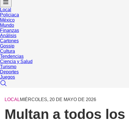
Local
Policiaca
México
Mundo
Finanzas
Análisis
Cartones
Gossip
Cultura
Tendencias
Ciencia y Salud
Turismo
Deportes
Juegos
LOCAL
MIÉRCOLES, 20 DE MAYO DE 2026
Multan a todos los