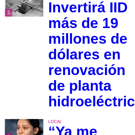
Invertirá IID
2
más de 19
millones de
dólares en
renovación
de planta
hidroeléctri
LOCAL
“Ya me