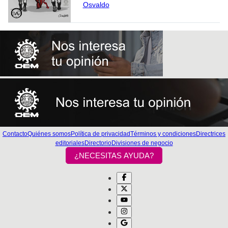
Osvaldo
Contacto
Quiénes somos
Política de privacidad
Términos y condiciones
Directrices
editoriales
Directorio
Divisiones de negocio
¿NECESITAS AYUDA?