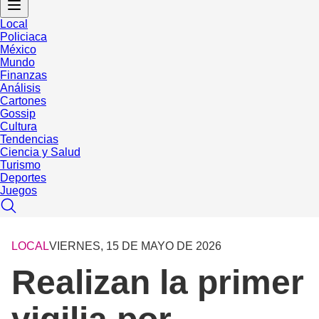
Local
Policiaca
México
Mundo
Finanzas
Análisis
Cartones
Gossip
Cultura
Tendencias
Ciencia y Salud
Turismo
Deportes
Juegos
LOCAL
VIERNES, 15 DE MAYO DE 2026
Realizan la primer