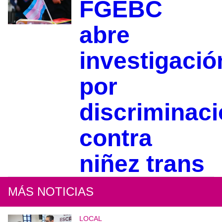
FGEBC
abre
investigació
por
discriminac
contra
niñez trans
MÁS NOTICIAS
LOCAL