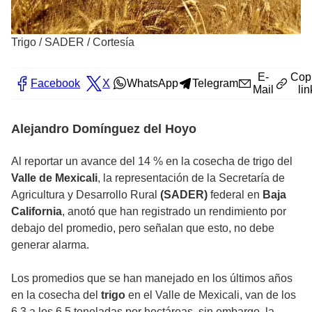
Trigo
/
SADER / Cortesía
E-
Cop
Facebook
X
WhatsApp
Telegram
Mail
lin
Alejandro Domínguez del Hoyo
Al reportar un avance del 14 % en la cosecha de trigo del
Valle de Mexicali
, la representación de la Secretaría de
Agricultura y Desarrollo Rural
(SADER)
federal en
Baja
California
, anotó que han registrado un rendimiento por
debajo del promedio, pero señalan que esto, no debe
generar alarma.
Los promedios que se han manejado en los últimos años
en la cosecha del
trigo
en el Valle de Mexicali, van de los
6.3 a los 6.5 toneladas por hectáreas, sin embargo, la