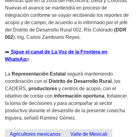
Mientras que en la zona del Hechicera, Delta y Colonias
Nuevas el avance se mantendrá en proceso de
integración conforme se vayan recibiendo los reportes de
acopio y de campo, de acuerdo a lo informado por el jefe
del Distrito de Desarrollo Rural 002, Río Colorado
(DDR
002
), Ing. Carlos Zambrano Reyes.
‎➡️
Sigue el canal de La Voz de la Frontera en
WhatsAp
p
La
Representación Estatal
seguirá manteniendo
coordinación con el
Distrito de Desarrollo Rural
, los
CADERS,
productores
y centros de acopio, con el
objetivo de contar con
información oportuna
, fortalecer
la toma de decisiones y para acompañar al sector
productivo durante el desarrollo de la presente cosecha
triguera, señaló Ramírez Gómez.
Agricultores mexicanos
Valle de Mexicali