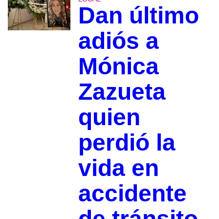
Dan último
adiós a
Mónica
Zazueta
quien
perdió la
vida en
accidente
de tránsito