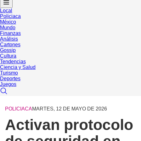
Local
Policiaca
México
Mundo
Finanzas
Análisis
Cartones
Gossip
Cultura
Tendencias
Ciencia y Salud
Turismo
Deportes
Juegos
POLICIACA
MARTES, 12 DE MAYO DE 2026
Activan protocolo