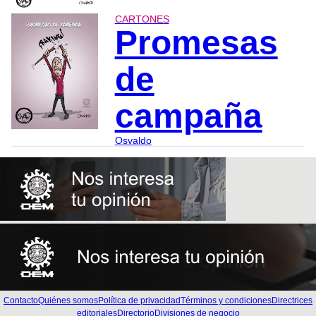
CARTONES
Promesas
de
campaña
Osvaldo
Contacto
Quiénes somos
Política de privacidad
Términos y condiciones
Directrices
editoriales
Directorio
Divisiones de negocio