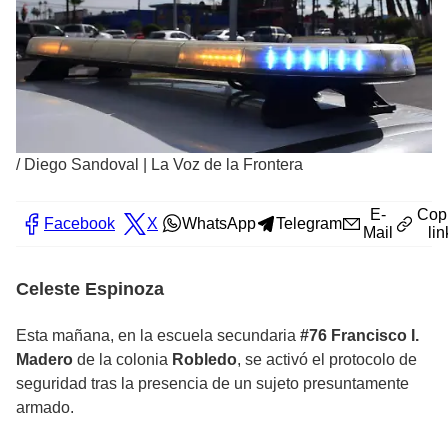
/
Diego Sandoval | La Voz de la Frontera
E-
Cop
Facebook
X
WhatsApp
Telegram
Mail
lin
Celeste Espinoza
Esta mañana, en la escuela secundaria
#76 Francisco I.
Madero
de la colonia
Robledo
, se activó el protocolo de
seguridad tras la presencia de un sujeto presuntamente
armado.