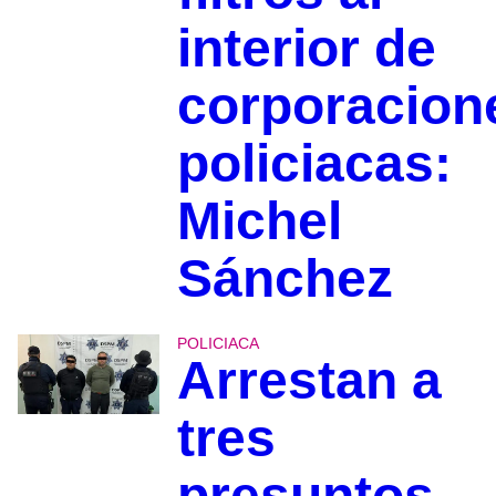
interior de
corporacion
policiacas:
Michel
Sánchez
POLICIACA
Arrestan a
tres
presuntos