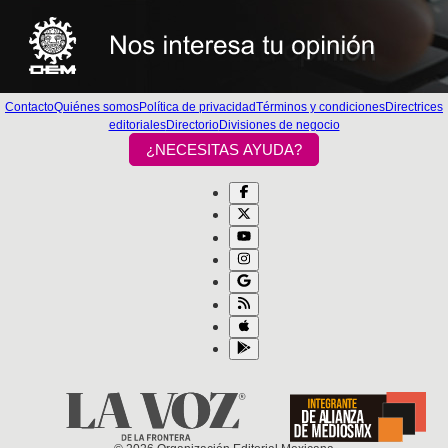
Contacto
Quiénes somos
Política de privacidad
Términos y condiciones
Directrices
editoriales
Directorio
Divisiones de negocio
¿NECESITAS AYUDA?