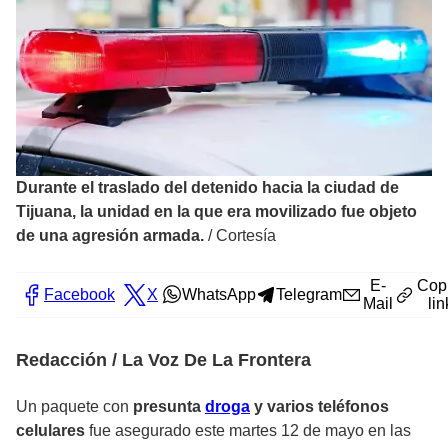
Durante el traslado del detenido hacia la ciudad de
Tijuana, la unidad en la que era movilizado fue objeto
de una agresión armada.
/
Cortesía
E-
Cop
Facebook
X
WhatsApp
Telegram
Mail
lin
Redacción / La Voz De La Frontera
Un paquete con
presunta
droga
y varios teléfonos
celulares
fue asegurado este martes 12 de mayo en las