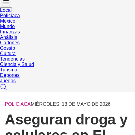
Local
Policiaca
México
Mundo
Finanzas
Análisis
Cartones
Gossip
Cultura
Tendencias
Ciencia y Salud
Turismo
Deportes
Juegos
POLICIACA
MIÉRCOLES, 13 DE MAYO DE 2026
Aseguran droga y