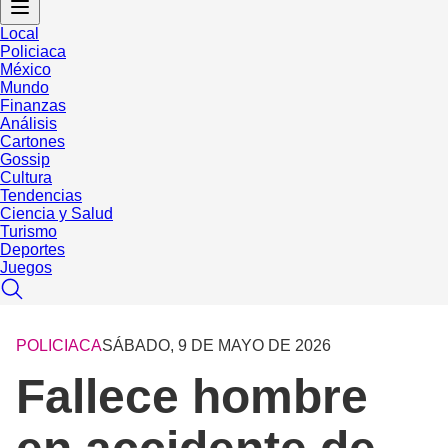
Local
Policiaca
México
Mundo
Finanzas
Análisis
Cartones
Gossip
Cultura
Tendencias
Ciencia y Salud
Turismo
Deportes
Juegos
POLICIACA
SÁBADO, 9 DE MAYO DE 2026
Fallece hombre