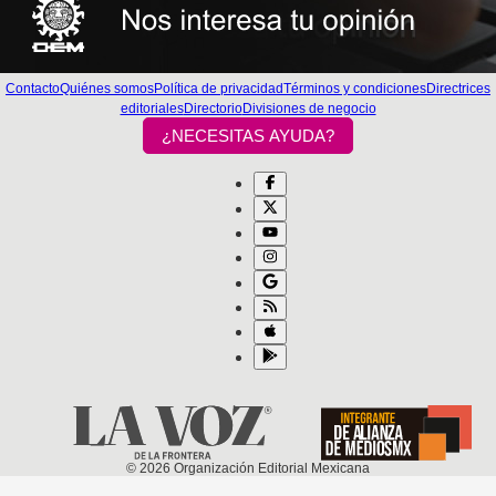
Contacto
Quiénes somos
Política de privacidad
Términos y condiciones
Directrices
editoriales
Directorio
Divisiones de negocio
¿NECESITAS AYUDA?
©
2026
Organización Editorial Mexicana