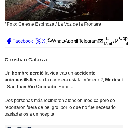
/
Foto: Celeste Espinoza / La Voz de la Frontera
E-
Cop
Facebook
X
WhatsApp
Telegram
Mail
lin
Christian Galarza
Un
hombre perdió
la vida tras un
accidente
automovilístico
en la carretera estatal número 2,
Mexicali
- San Luis Río Colorado
, Sonora.
Dos personas más recibieron atención médica pero se
reportaron fuera de peligro, por lo que no fue necesario
trasladarlos a un hospital.