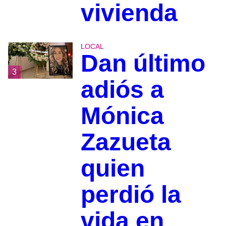
vivienda
LOCAL
Dan último
3
adiós a
Mónica
Zazueta
quien
perdió la
vida en