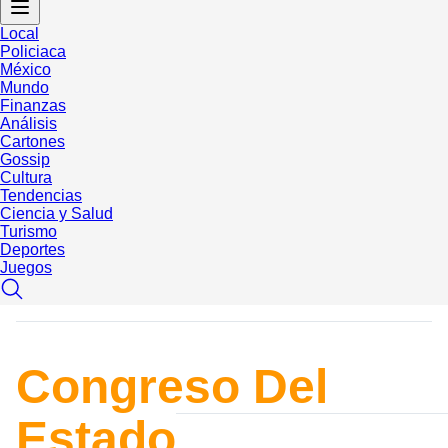
Local
Policiaca
México
Mundo
Finanzas
Análisis
Cartones
Gossip
Cultura
Tendencias
Ciencia y Salud
Turismo
Deportes
Juegos
Congreso Del
Estado