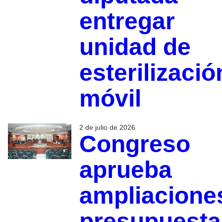
entregar
unidad de
esterilizació
móvil
2 de julio de 2026
Congreso
aprueba
ampliacione
presupuesta