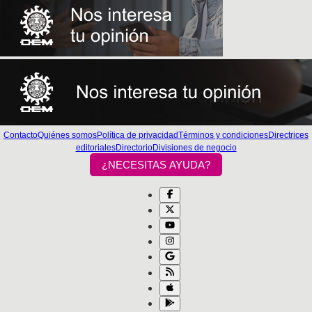
Contacto
Quiénes somos
Política de privacidad
Términos y condiciones
Directrices
editoriales
Directorio
Divisiones de negocio
¿NECESITAS AYUDA?