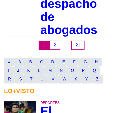
despacho
de
abogados
...
1
2
21
#
A
B
C
D
E
F
G
H
I
J
K
L
M
N
O
P
Q
R
S
T
U
V
W
X
Y
Z
LO+VISTO
DEPORTES
El