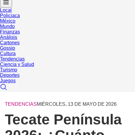
Local
Policiaca
México
Mundo
Finanzas
Análisis
Cartones
Gossip
Cultura
Tendencias
Ciencia y Salud
Turismo
Deportes
Juegos
TENDENCIAS
MIÉRCOLES, 13 DE MAYO DE 2026
Tecate Península