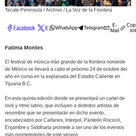
Tecate Peninsula
/
Archivo / La Voz de la Frontera
E-
Cop
Facebook
X
WhatsApp
Telegram
Mail
lin
Fatima Montes
El festival de música más grande de la frontera noroeste
de México se llevará a cabo el próximo 24 de octubre del
año en curso en la explanada del Estadio Caliente en
Tijuana B.C.
En esta quinta edición donde se presentará un cartel de
rock y ritmo latino, que incluyen a distintos artistas de
renombre que se presentarán en dicho evento,
encabezados por Caifanes, Interpol, Panteón Rococó,
Enjambre y Siddharta promete a ser uno de los eventos
más prometedores de este verano.