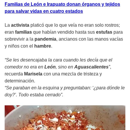
Familias de León e Irapuato donan órganos y tejidos
para salvar vidas en cuatro estados
La
activista
platicó que lo que veía no eran solo rostros;
eran
familias
que habían vendido hasta sus
estufas
para
sobrevivir a la
pandemia
, ancianos con las manos vacías
y niños con el
hambre
.
“Se les desencajaba la cara cuando les decía que el
comedor no era en
León
, sino en
Aguascalientes
”
,
recuerda
Marisela
con una mezcla de tristeza y
determinación.
“Se paraban en la esquina y preguntaban: ‘¿para dónde le
doy?’. Todo estaba cerrado”.