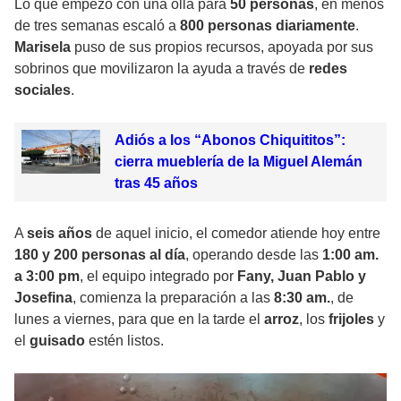
Lo que empezó con una olla para
50 personas
, en menos
de tres semanas escaló a
800 personas diariamente
.
Marisela
puso de sus propios recursos, apoyada por sus
sobrinos que movilizaron la ayuda a través de
redes
sociales
.
Adiós a los “Abonos Chiquititos”:
cierra mueblería de la Miguel Alemán
tras 45 años
A
seis años
de aquel inicio, el comedor atiende hoy entre
180 y 200 personas al día
, operando desde las
1:00 am.
a 3:00 pm
, el equipo integrado por
Fany, Juan Pablo y
Josefina
, comienza la preparación a las
8:30 am.
, de
lunes a viernes, para que en la tarde el
arroz
, los
frijoles
y
el
guisado
estén listos.