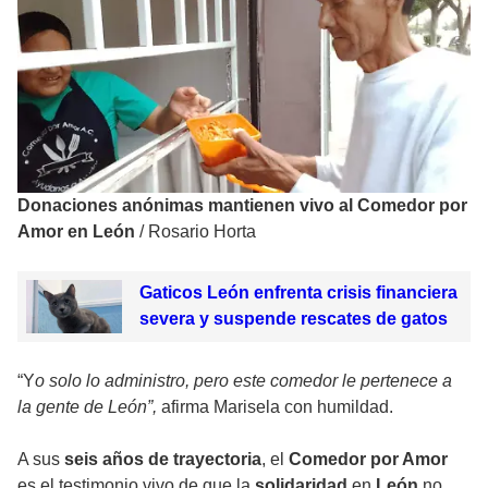
Donaciones anónimas mantienen vivo al Comedor por
Amor en León
/
Rosario Horta
Gaticos León enfrenta crisis financiera
severa y suspende rescates de gatos
“Y
o solo lo administro, pero este comedor le pertenece a
la gente de León”,
afirma Marisela con humildad.
A sus
seis años de trayectoria
, el
Comedor por Amor
es el testimonio vivo de que la
solidaridad
en
León
no