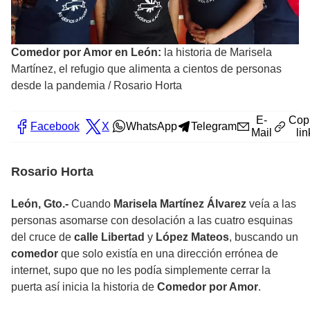
Comedor por Amor en León:
la historia de Marisela
Martínez, el refugio que alimenta a cientos de personas
desde la pandemia
/
Rosario Horta
E-
Cop
Facebook
X
WhatsApp
Telegram
Mail
lin
Rosario Horta
León, Gto.-
Cuando
Marisela Martínez Álvarez
veía a las
personas asomarse con desolación a las cuatro esquinas
del cruce de
calle Libertad
y
López Mateos
, buscando un
comedor
que solo existía en una dirección errónea de
internet, supo que no les podía simplemente cerrar la
puerta así inicia la historia de
Comedor por Amor
.