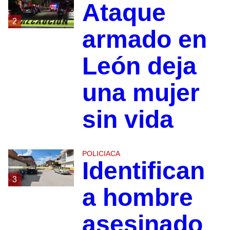
Ataque
2
armado en
León deja
una mujer
sin vida
POLICIACA
Identifican
3
a hombre
asesinado