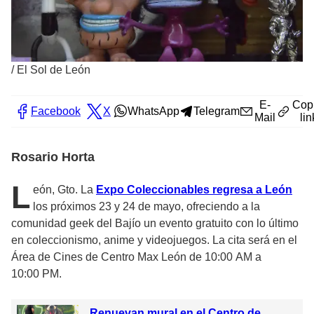
/
El Sol de León
E-
Cop
Facebook
X
WhatsApp
Telegram
Mail
lin
Rosario Horta
L
eón, Gto. La
Expo Coleccionables regresa a León
los próximos 23 y 24 de mayo, ofreciendo a la
comunidad geek del Bajío un evento gratuito con lo último
en coleccionismo, anime y videojuegos. La cita será en el
Área de Cines de Centro Max León de 10:00 AM a
10:00 PM.
Renuevan mural en el Centro de