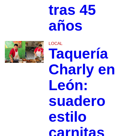
tras 45
años
LOCAL
Taquería
Charly en
León:
suadero
estilo
carnitas