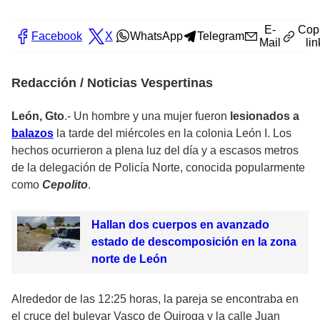
E-
Cop
Facebook
X
WhatsApp
Telegram
Mail
lin
Redacción / Noticias Vespertinas
León, Gto
.- Un hombre y una mujer fueron
lesionados a
balazos
la tarde del miércoles en la colonia León I. Los
hechos ocurrieron a plena luz del día y a escasos metros
de la delegación de Policía Norte, conocida popularmente
como
Cepolito
.
Hallan dos cuerpos en avanzado
estado de descomposición en la zona
norte de León
Alrededor de las 12:25 horas, la pareja se encontraba en
el cruce del bulevar Vasco de Quiroga y la calle Juan