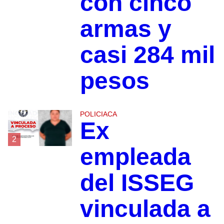
con cinco
armas y
casi 284 mil
pesos
POLICIACA
Ex
2
empleada
del ISSEG
vinculada a