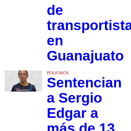
de
transportist
en
Guanajuato
POLICIACA
Sentencian
a Sergio
Edgar a
más de 13