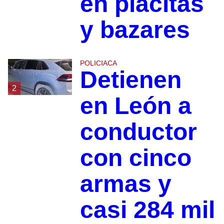
en placitas
y bazares
POLICIACA
Detienen
2
en León a
conductor
con cinco
armas y
casi 284 mil