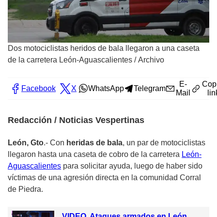
Dos motociclistas heridos de bala llegaron a una caseta
de la carretera León-Aguascalientes
/
Archivo
E-
Cop
Facebook
X
WhatsApp
Telegram
Mail
lin
Redacción / Noticias Vespertinas
León, Gto
.- Con
heridas de bala
, un par de motociclistas
llegaron hasta una caseta de cobro de la carretera
León-
Aguascalientes
para solicitar ayuda, luego de haber sido
víctimas de una agresión directa en la comunidad Corral
de Piedra.
VIDEO. Ataques armados en León