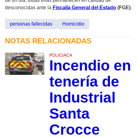
de un día; todas ellas permanecen en calidad de
desconocidas ante la
Fiscalía General del Estado
(FGE)
.
personas fallecidas
Homicidio
NOTAS RELACIONADAS
POLICIACA
Incendio en
tenería de
Industrial
Santa
Crocce