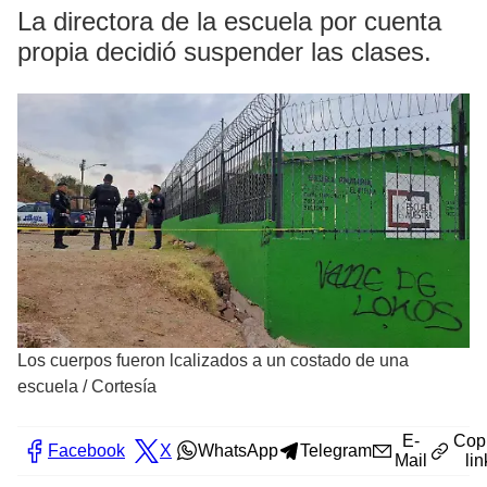
La directora de la escuela por cuenta
propia decidió suspender las clases.
Los cuerpos fueron lcalizados a un costado de una
escuela
/
Cortesía
E-
Cop
Facebook
X
WhatsApp
Telegram
Mail
lin