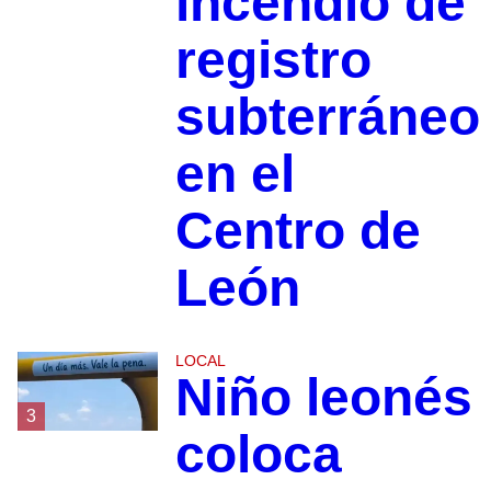
incendio de
registro
subterráneo
en el
Centro de
León
LOCAL
Niño leonés
3
coloca