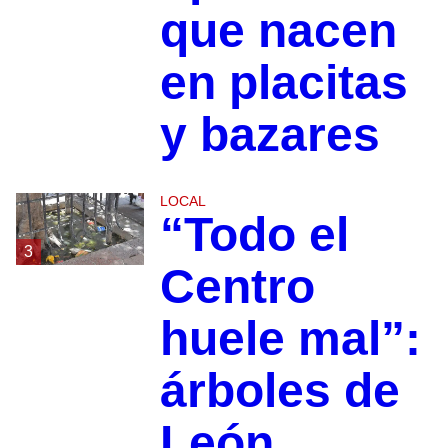
que nacen
en placitas
y bazares
LOCAL
“Todo el
3
Centro
huele mal”:
árboles de
León