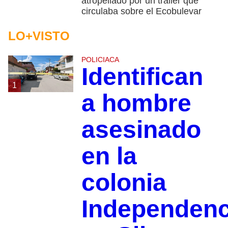
atropellado por un tráiler que
circulaba sobre el Ecobulevar
LO+VISTO
POLICIACA
Identifican
1
a hombre
asesinado
en la
colonia
Independenc