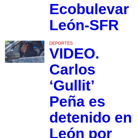
Ecobulevar
León-SFR
DEPORTES
VIDEO.
Carlos
‘Gullit’
Peña es
detenido en
León por