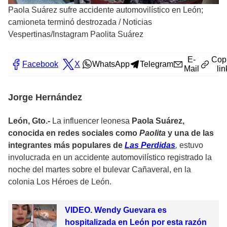
Paola Suárez sufre accidente automovilístico en León;
camioneta terminó destrozada
/
Noticias
Vespertinas/Instagram Paolita Suárez
E-
Cop
Facebook
X
WhatsApp
Telegram
Mail
lin
Jorge Hernández
León, Gto.-
La influencer leonesa
Paola Suárez,
conocida en redes sociales como
Paolita
y una de las
integrantes más populares de
Las Perdidas
,
estuvo
involucrada en un accidente automovilístico registrado la
noche del martes sobre el bulevar Cañaveral, en la
colonia Los Héroes de León.
VIDEO. Wendy Guevara es
hospitalizada en León por esta razón