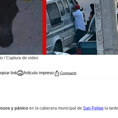
to
/
Captura de video
opiar link
Artículo impreso
Compartir
rozos y pánico
en la cabecera municipal de
San Felipe
la tard