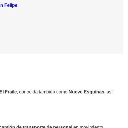
n Felipe
El Fraile
, conocida también como
Nueve Esquinas
, así
camión de transporte de personal
en movimiento.