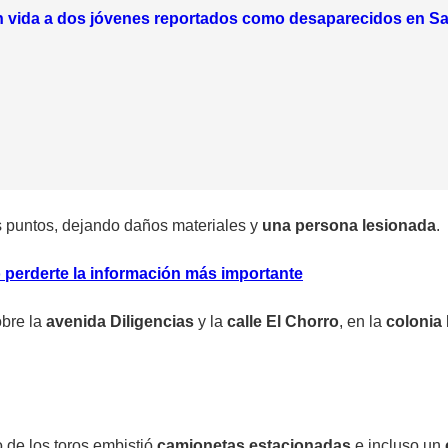
n vida a dos jóvenes reportados como desaparecidos en Sa
s puntos, dejando daños materiales y
una persona lesionada
.
 perderte la información más importante
obre la
avenida Diligencias
y la
calle El Chorro
, en la
colonia 
de los toros embistió
camionetas estacionadas
e incluso un