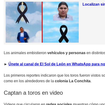
Localizan si
Los animales embistieron
vehículos y personas
en distinto
►
Únete al canal de El Sol de León en WhatsApp para no
Los primeros reportes indicaron que los toros fueron vistos s
como en los alrededores de la
colonia La Conchita
.
Captan a toros en video
Videos que circularon en
redes sociales
muestran cómo uno 