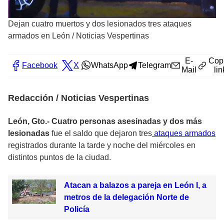
Dejan cuatro muertos y dos lesionados tres ataques
armados en León
/
Noticias Vespertinas
E-
Cop
Facebook
X
WhatsApp
Telegram
Mail
lin
Redacción / Noticias Vespertinas
León, Gto.- Cuatro personas asesinadas y dos más
lesionadas
fue el saldo que dejaron tres
ataques armados
registrados durante la tarde y noche del miércoles en
distintos puntos de la ciudad.
Atacan a balazos a pareja en León I, a
metros de la delegación Norte de
Policía