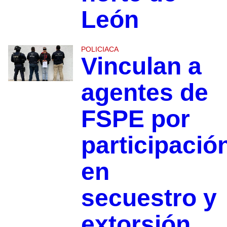
León
POLICIACA
Vinculan a
agentes de
FSPE por
participació
en
secuestro y
extorsión