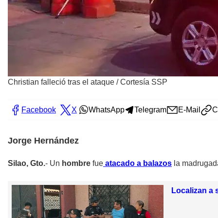
Christian falleció tras el ataque
/
Cortesía SSP
Facebook
X
WhatsApp
Telegram
E-Mail
C
Jorge Hernández
Silao, Gto.
- Un
hombre
fue
atacado a balazos
la madrugada
Localizan a