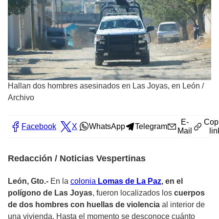
Hallan dos hombres asesinados en Las Joyas, en León
/
Archivo
E-
Cop
Facebook
X
WhatsApp
Telegram
Mail
lin
Redacción / Noticias Vespertinas
León, Gto.-
En la
colonia
Lomas de La Paz
, en el
polígono de Las Joyas
, fueron localizados los
cuerpos
de dos hombres con huellas de violencia
al interior de
una vivienda. Hasta el momento se desconoce cuánto