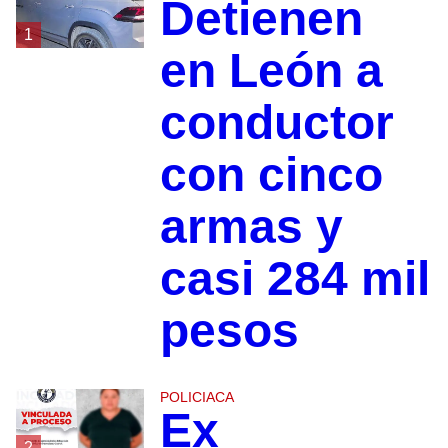
Detienen
1
en León a
conductor
con cinco
armas y
casi 284 mil
pesos
POLICIACA
Ex
2