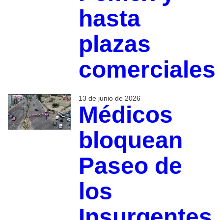
hasta
plazas
comerciale
13 de junio de 2026
Médicos
bloquean
Paseo de
los
Insurgentes