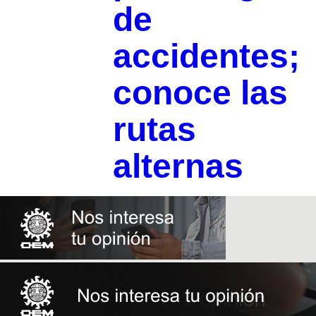
de
accidentes;
conoce las
rutas
alternas