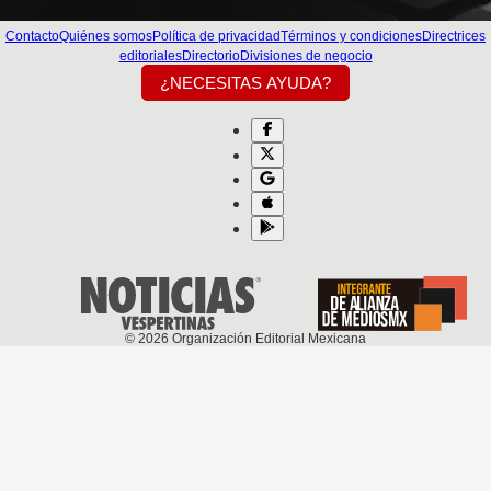
Contacto
Quiénes somos
Política de privacidad
Términos y condiciones
Directrices
editoriales
Directorio
Divisiones de negocio
¿NECESITAS AYUDA?
©
2026
Organización Editorial Mexicana