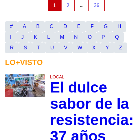
...
1
2
36
#
A
B
C
D
E
F
G
H
I
J
K
L
M
N
O
P
Q
R
S
T
U
V
W
X
Y
Z
LO+VISTO
LOCAL
El dulce
1
sabor de la
resistencia:
37 años