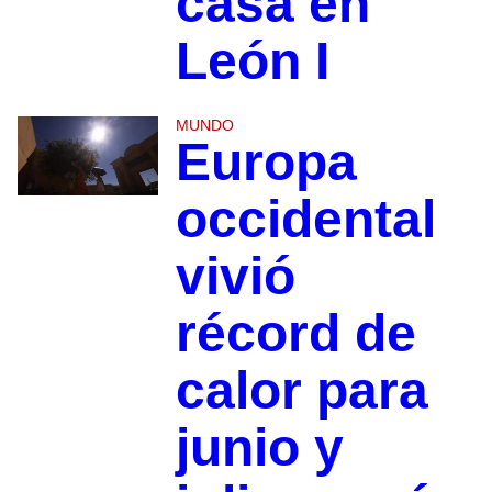
casa en
León I
MUNDO
Europa
occidental
vivió
récord de
calor para
junio y