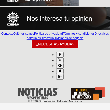
Contacto
Quiénes somos
Política de privacidad
Términos y condiciones
Directrices
editoriales
Directorio
Divisiones de negocio
¿NECESITAS AYUDA?
©
2026
Organización Editorial Mexicana