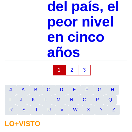
del país, el
peor nivel
en cinco
años
1
2
3
#
A
B
C
D
E
F
G
H
I
J
K
L
M
N
O
P
Q
R
S
T
U
V
W
X
Y
Z
LO+VISTO