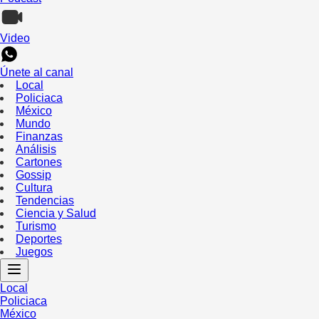
Video
Únete al canal
Local
Policiaca
México
Mundo
Finanzas
Análisis
Cartones
Gossip
Cultura
Tendencias
Ciencia y Salud
Turismo
Deportes
Juegos
Local
Policiaca
México