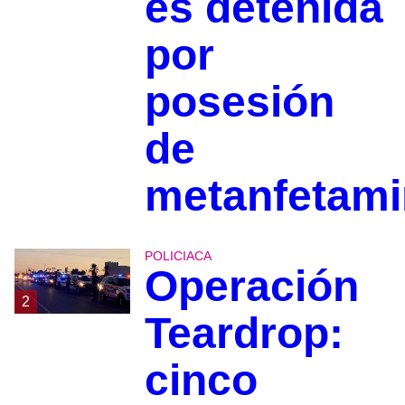
es detenida
por
posesión
de
metanfetami
POLICIACA
Operación
2
Teardrop:
cinco