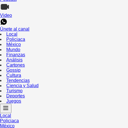
Video
Únete al canal
Local
Policiaca
México
Mundo
Finanzas
Análisis
Cartones
Gossip
Cultura
Tendencias
Ciencia y Salud
Turismo
Deportes
Juegos
Local
Policiaca
México