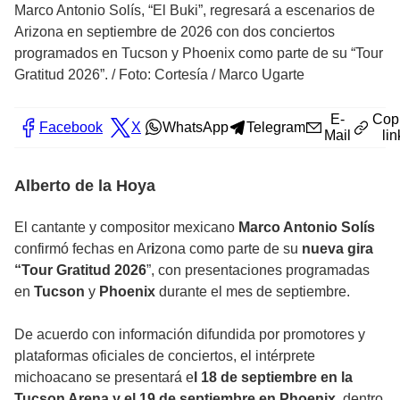
Marco Antonio Solís, “El Buki”, regresará a escenarios de
Arizona en septiembre de 2026 con dos conciertos
programados en Tucson y Phoenix como parte de su “Tour
Gratitud 2026”.
/
Foto: Cortesía / Marco Ugarte
E-
Cop
Facebook
X
WhatsApp
Telegram
Mail
lin
Alberto de la Hoya
El cantante y compositor mexicano
Marco Antonio Solís
confirmó fechas en Ar
i
zona como parte de su
nueva gira
“Tour Gratitud 2026
”, con presentaciones programadas
en
Tucson
y
Phoenix
durante el mes de septiembre.
De acuerdo con información difundida por promotores y
plataformas oficiales de conciertos, el intérprete
michoacano se presentará e
l 18 de septiembre en la
Tucson Arena y el 19 de septiembre en Phoenix
, dentro