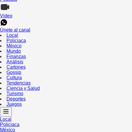
Video
Únete al canal
Local
Policiaca
México
Mundo
Finanzas
Análisis
Cartones
Gossip
Cultura
Tendencias
Ciencia y Salud
Turismo
Deportes
Juegos
Local
Policiaca
México